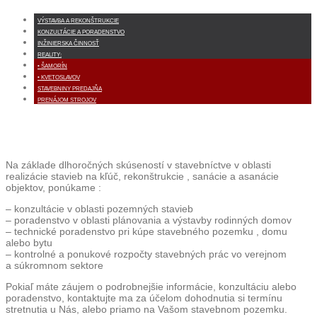
VÝSTAVBA A REKONŠTRUKCIE
KONZULTÁCIE A PORADENSTVO
INŽINIERSKA ČINNOSŤ
REALITY:
• ŠAMORÍN
• KVETOSLAVOV
STAVEBNINY PREDAJŇA
PRENÁJOM STROJOV
Na základe dlhoročných skúseností v stavebníctve v oblasti
realizácie stavieb na kľúč, rekonštrukcie , sanácie a asanácie
objektov, ponúkame :
– konzultácie v oblasti pozemných stavieb
– poradenstvo v oblasti plánovania a výstavby rodinných domov
– technické poradenstvo pri kúpe stavebného pozemku , domu
alebo bytu
– kontrolné a ponukové rozpočty stavebných prác vo verejnom
a súkromnom sektore
Pokiaľ máte záujem o podrobnejšie informácie, konzultáciu alebo
poradenstvo, kontaktujte ma za účelom dohodnutia si termínu
stretnutia u Nás, alebo priamo na Vašom stavebnom pozemku.