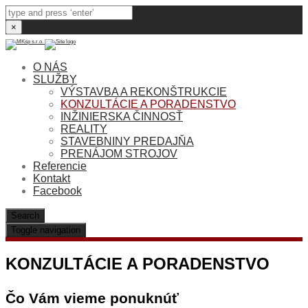
×
O NÁS
SLUŽBY
VÝSTAVBA A REKONŠTRUKCIE
KONZULTÁCIE A PORADENSTVO
INŽINIERSKA ČINNOSŤ
REALITY
STAVEBNINY PREDAJŇA
PRENÁJOM STROJOV
Referencie
Kontakt
Facebook
Search
Toggle navigation
KONZULTÁCIE A PORADENSTVO
Čo Vám vieme ponuknúť