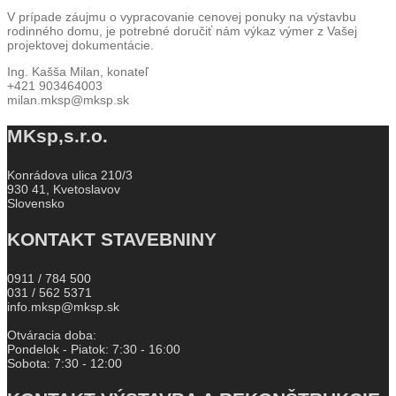
V prípade záujmu o vypracovanie cenovej ponuky na výstavbu
rodinného domu, je potrebné doručiť nám výkaz výmer z Vašej
projektovej dokumentácie.
Ing. Kašša Milan, konateľ
+421 903464003
milan.mksp@mksp.sk
MKsp,s.r.o.
Konrádova ulica 210/3
930 41, Kvetoslavov
Slovensko
KONTAKT STAVEBNINY
0911 / 784 500
031 / 562 5371
info.mksp@mksp.sk
Otváracia doba:
Pondelok - Piatok: 7:30 - 16:00
Sobota: 7:30 - 12:00