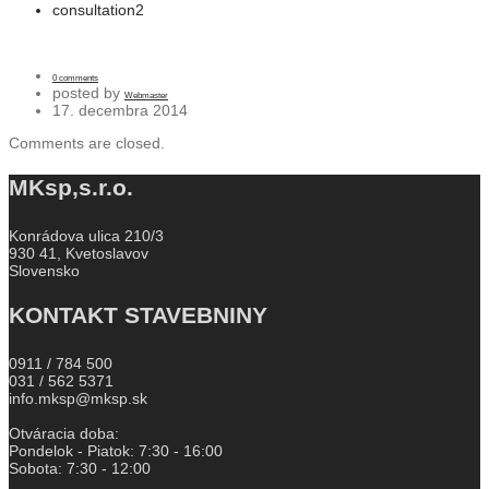
consultation2
0 comments
posted by
Webmaster
17. decembra 2014
Comments are closed.
MKsp,s.r.o.
Konrádova ulica 210/3
930 41, Kvetoslavov
Slovensko
KONTAKT STAVEBNINY
0911 / 784 500
031 / 562 5371
info.mksp@mksp.sk
Otváracia doba:
Pondelok - Piatok: 7:30 - 16:00
Sobota: 7:30 - 12:00