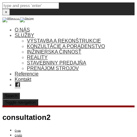
×
O NÁS
SLUŽBY
VÝSTAVBA A REKONŠTRUKCIE
KONZULTÁCIE A PORADENSTVO
INŽINIERSKA ČINNOSŤ
REALITY
STAVEBNINY PREDAJŇA
PRENÁJOM STROJOV
Referencie
Kontakt
Facebook
Search
Toggle navigation
consultation2
O nás
O NÁS