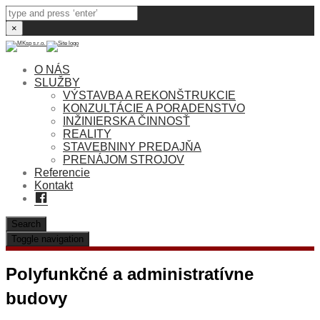
×
O NÁS
SLUŽBY
VÝSTAVBA A REKONŠTRUKCIE
KONZULTÁCIE A PORADENSTVO
INŽINIERSKA ČINNOSŤ
REALITY
STAVEBNINY PREDAJŇA
PRENÁJOM STROJOV
Referencie
Kontakt
Facebook
Search
Toggle navigation
Polyfunkčné a administratívne
budovy