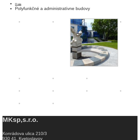
O nás
Polyfunkčné a administratívne budovy
MKsp,s.r.o.
Konrádova ulica 210/3
930 41, Kvetoslavov