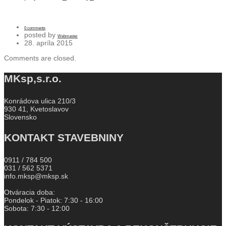
0 comments
posted by
Webmaster
28. apríla 2015
Comments are closed.
MKsp,s.r.o.
Konrádova ulica 210/3
930 41, Kvetoslavov
Slovensko
KONTAKT STAVEBNINY
0911 / 784 500
031 / 562 5371
info.mksp@mksp.sk
Otváracia doba:
Pondelok - Piatok: 7:30 - 16:00
Sobota: 7:30 - 12:00