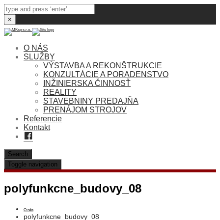
×
O NÁS
SLUŽBY
VÝSTAVBA A REKONŠTRUKCIE
KONZULTÁCIE A PORADENSTVO
INŽINIERSKA ČINNOSŤ
REALITY
STAVEBNINY PREDAJŇA
PRENÁJOM STROJOV
Referencie
Kontakt
Facebook
Search
Toggle navigation
polyfunkcne_budovy_08
O nás
polyfunkcne_budovy_08