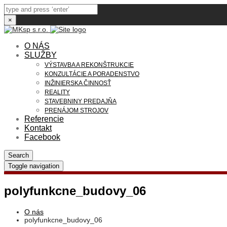
×
O NÁS
SLUŽBY
VÝSTAVBA A REKONŠTRUKCIE
KONZULTÁCIE A PORADENSTVO
INŽINIERSKA ČINNOSŤ
REALITY
STAVEBNINY PREDAJŇA
PRENÁJOM STROJOV
Referencie
Kontakt
Facebook
Search
Toggle navigation
polyfunkcne_budovy_06
O nás
polyfunkcne_budovy_06