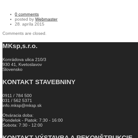
0 comments
posted by
Webmaster
28. apríla 2015
Comments are closed.
MKsp,s.r.o.
Konrádova ulica 210/3
930 41, Kvetoslavov
Slovensko
KONTAKT STAVEBNINY
0911 / 784 500
031 / 562 5371
info.mksp@mksp.sk
Otváracia doba:
Pondelok - Piatok: 7:30 - 16:00
Sobota: 7:30 - 12:00
KONTAKT VÝSTAVBA A REKONŠTRUKCIE