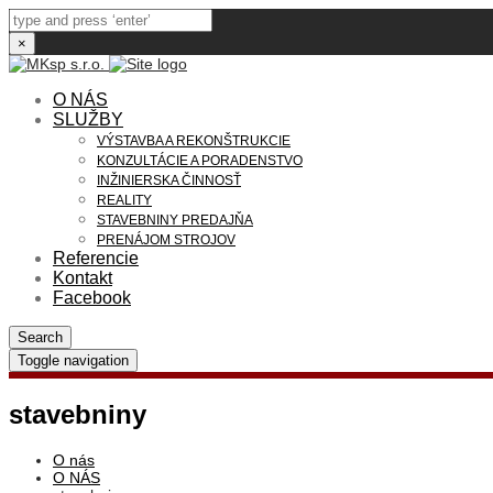
×
O NÁS
SLUŽBY
VÝSTAVBA A REKONŠTRUKCIE
KONZULTÁCIE A PORADENSTVO
INŽINIERSKA ČINNOSŤ
REALITY
STAVEBNINY PREDAJŇA
PRENÁJOM STROJOV
Referencie
Kontakt
Facebook
Search
Toggle navigation
stavebniny
O nás
O NÁS