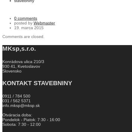
stavebniny
0 comments
posted by
Webmaster
19. marca 2015
Comments are closed.
MKsp,s.r.o.
Konrádova ulica 210/3
930 41, Kvetoslavov
Slovensko
KONTAKT STAVEBNINY
0911 / 784 500
031 / 562 5371
info.mksp@mksp.sk
Otváracia doba:
Pondelok - Piatok: 7:30 - 16:00
Sobota: 7:30 - 12:00