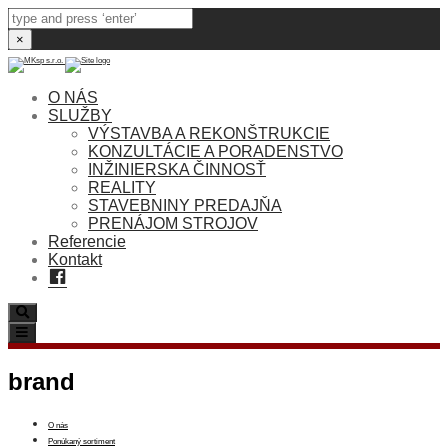
×
O NÁS
SLUŽBY
VÝSTAVBA A REKONŠTRUKCIE
KONZULTÁCIE A PORADENSTVO
INŽINIERSKA ČINNOSŤ
REALITY
STAVEBNINY PREDAJŇA
PRENÁJOM STROJOV
Referencie
Kontakt
Facebook
Search
Toggle
navigation
brand
O nás
Ponúkaný sortiment