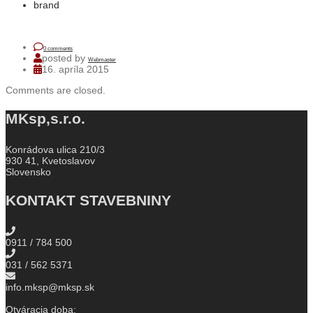
brand
0 comments
posted by
Webmaster
16. apríla 2015
Comments are closed.
MKsp,s.r.o.
Konrádova ulica 210/3
930 41, Kvetoslavov
Slovensko
KONTAKT STAVEBNINY
0911 / 784 500
031 / 562 5371
info.mksp@mksp.sk
Otváracia doba: