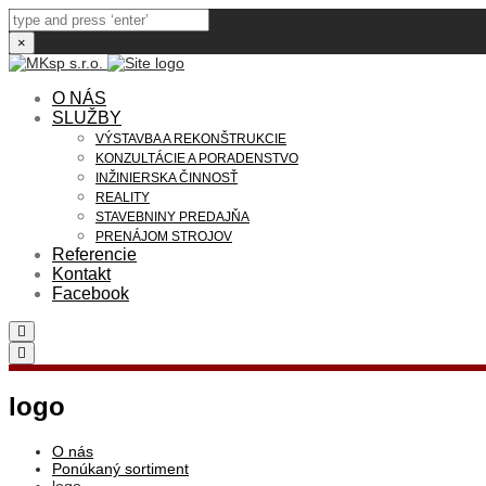
×
O NÁS
SLUŽBY
VÝSTAVBA A REKONŠTRUKCIE
KONZULTÁCIE A PORADENSTVO
INŽINIERSKA ČINNOSŤ
REALITY
STAVEBNINY PREDAJŇA
PRENÁJOM STROJOV
Referencie
Kontakt
Facebook
Search
Toggle
navigation
logo
O nás
Ponúkaný sortiment