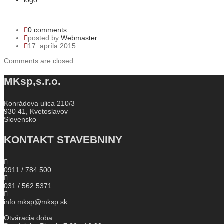
logo
0 comments
posted by
Webmaster
17. apríla 2015
Comments are closed.
MKsp,s.r.o.
Konrádova ulica 210/3
930 41, Kvetoslavov
Slovensko
KONTAKT STAVEBNINY
0911 / 784 500
031 / 562 5371
info.mksp@mksp.sk
Otváracia doba: