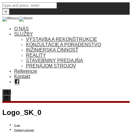
×
O NÁS
SLUŽBY
VÝSTAVBA A REKONŠTRUKCIE
KONZULTÁCIE A PORADENSTVO
INŽINIERSKA ČINNOSŤ
REALITY
STAVEBNINY PREDAJŇA
PRENÁJOM STROJOV
Referencie
Kontakt
Facebook
Search
Toggle
navigation
Logo_SK_0
O nás
Ponúkaný sortiment