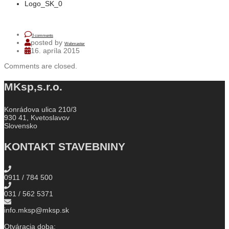
Logo_SK_0
0 comments
posted by
Webmaster
16. apríla 2015
Comments are closed.
MKsp,s.r.o.
Konrádova ulica 210/3
930 41, Kvetoslavov
Slovensko
KONTAKT STAVEBNINY
0911 / 784 500
031 / 562 5371
info.mksp@mksp.sk
Otváracia doba: