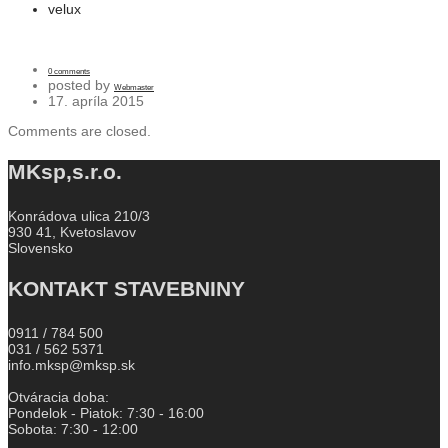
velux
0 comments
posted by
Webmaster
17. apríla 2015
Comments are closed.
MKsp,s.r.o.
Konrádova ulica 210/3
930 41, Kvetoslavov
Slovensko
KONTAKT STAVEBNINY
0911 / 784 500
031 / 562 5371
info.mksp@mksp.sk
Otváracia doba:
Pondelok - Piatok: 7:30 - 16:00
Sobota: 7:30 - 12:00