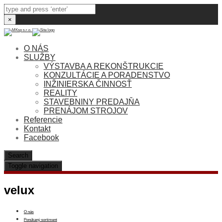
×
O NÁS
SLUŽBY
VÝSTAVBA A REKONŠTRUKCIE
KONZULTÁCIE A PORADENSTVO
INŽINIERSKA ČINNOSŤ
REALITY
STAVEBNINY PREDAJŇA
PRENÁJOM STROJOV
Referencie
Kontakt
Facebook
Search
Toggle navigation
velux
O nás
Ponúkaný sortiment