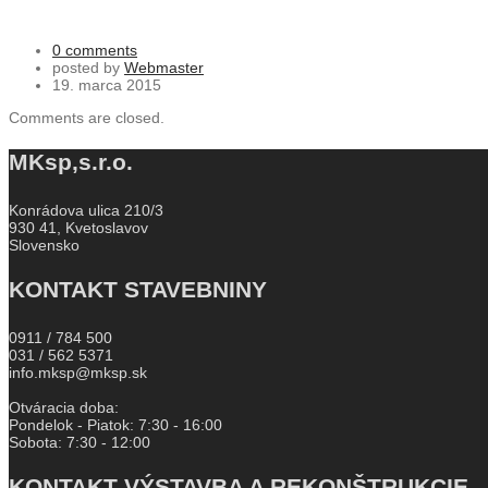
0 comments
posted by
Webmaster
19. marca 2015
Comments are closed.
MKsp,s.r.o.
Konrádova ulica 210/3
930 41, Kvetoslavov
Slovensko
KONTAKT STAVEBNINY
0911 / 784 500
031 / 562 5371
info.mksp@mksp.sk
Otváracia doba:
Pondelok - Piatok: 7:30 - 16:00
Sobota: 7:30 - 12:00
KONTAKT VÝSTAVBA A REKONŠTRUKCIE