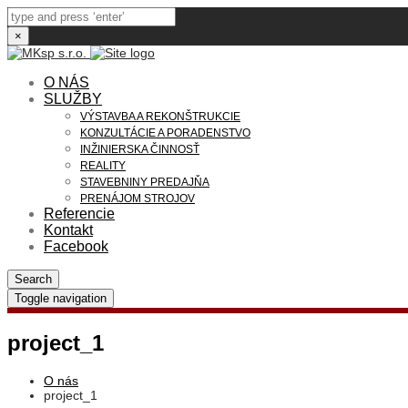
×
O NÁS
SLUŽBY
VÝSTAVBA A REKONŠTRUKCIE
KONZULTÁCIE A PORADENSTVO
INŽINIERSKA ČINNOSŤ
REALITY
STAVEBNINY PREDAJŇA
PRENÁJOM STROJOV
Referencie
Kontakt
Facebook
Search
Toggle navigation
project_1
O nás
project_1