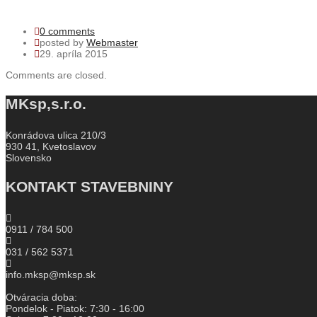
0 comments
posted by
Webmaster
29. apríla 2015
Comments are closed.
MKsp,s.r.o.
Konrádova ulica 210/3
930 41, Kvetoslavov
Slovensko
KONTAKT STAVEBNINY
0911 / 784 500
031 / 562 5371
info.mksp@mksp.sk
Otváracia doba:
Pondelok - Piatok: 7:30 - 16:00