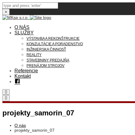
×
O NÁS
SLUŽBY
VÝSTAVBA A REKONŠTRUKCIE
KONZULTÁCIE A PORADENSTVO
INŽINIERSKA ČINNOSŤ
REALITY
STAVEBNINY PREDAJŇA
PRENÁJOM STROJOV
Referencie
Kontakt
Facebook
Search
Toggle
navigation
projekty_samorin_07
O nás
projekty_samorin_07