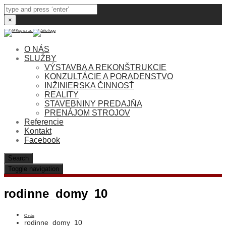
×
O NÁS
SLUŽBY
VÝSTAVBA A REKONŠTRUKCIE
KONZULTÁCIE A PORADENSTVO
INŽINIERSKA ČINNOSŤ
REALITY
STAVEBNINY PREDAJŇA
PRENÁJOM STROJOV
Referencie
Kontakt
Facebook
Search
Toggle navigation
rodinne_domy_10
O nás
rodinne_domy_10