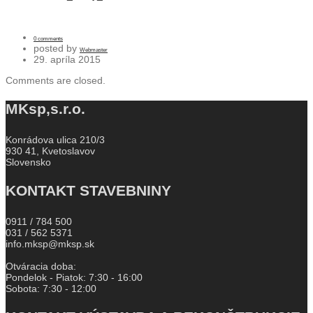
0 comments
posted by
Webmaster
29. apríla 2015
Comments are closed.
MKsp,s.r.o.
Konrádova ulica 210/3
930 41, Kvetoslavov
Slovensko
KONTAKT STAVEBNINY
0911 / 784 500
031 / 562 5371
info.mksp@mksp.sk
Otváracia doba:
Pondelok - Piatok: 7:30 - 16:00
Sobota: 7:30 - 12:00