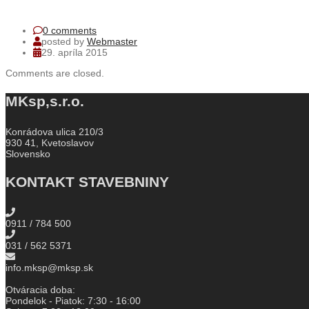
0 comments
posted by
Webmaster
29. apríla 2015
Comments are closed.
MKsp,s.r.o.
Konrádova ulica 210/3
930 41, Kvetoslavov
Slovensko
KONTAKT STAVEBNINY
0911 / 784 500
031 / 562 5371
info.mksp@mksp.sk
Otváracia doba:
Pondelok - Piatok: 7:30 - 16:00