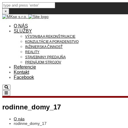
×
O NÁS
SLUŽBY
VÝSTAVBA A REKONŠTRUKCIE
KONZULTÁCIE A PORADENSTVO
INŽINIERSKA ČINNOSŤ
REALITY
STAVEBNINY PREDAJŇA
PRENÁJOM STROJOV
Referencie
Kontakt
Facebook
Search
Toggle
navigation
rodinne_domy_17
O nás
rodinne_domy_17