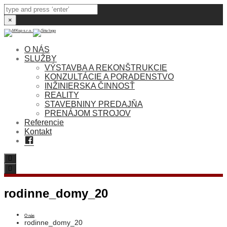
×
O NÁS
SLUŽBY
VÝSTAVBA A REKONŠTRUKCIE
KONZULTÁCIE A PORADENSTVO
INŽINIERSKA ČINNOSŤ
REALITY
STAVEBNINY PREDAJŇA
PRENÁJOM STROJOV
Referencie
Kontakt
Facebook
Search
Toggle
navigation
rodinne_domy_20
O nás
rodinne_domy_20