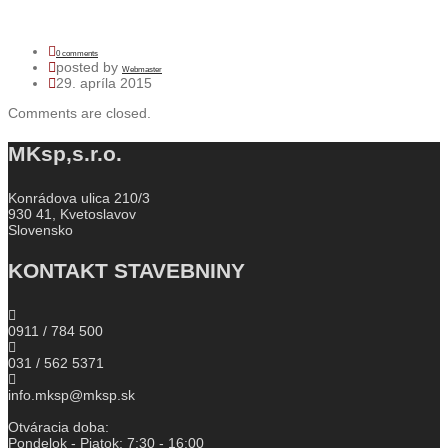
0 comments
posted by
Webmaster
29. apríla 2015
Comments are closed.
MKsp,s.r.o.
Konrádova ulica 210/3
930 41, Kvetoslavov
Slovensko
KONTAKT STAVEBNINY
0911 / 784 500
031 / 562 5371
info.mksp@mksp.sk
Otváracia doba:
Pondelok - Piatok: 7:30 - 16:00