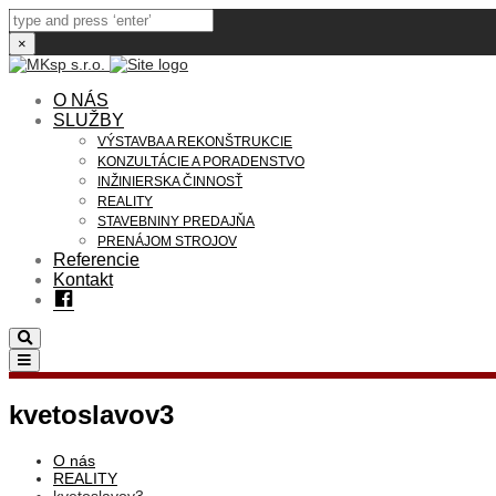
×
O NÁS
SLUŽBY
VÝSTAVBA A REKONŠTRUKCIE
KONZULTÁCIE A PORADENSTVO
INŽINIERSKA ČINNOSŤ
REALITY
STAVEBNINY PREDAJŇA
PRENÁJOM STROJOV
Referencie
Kontakt
Facebook
Search
Toggle
navigation
kvetoslavov3
O nás
REALITY