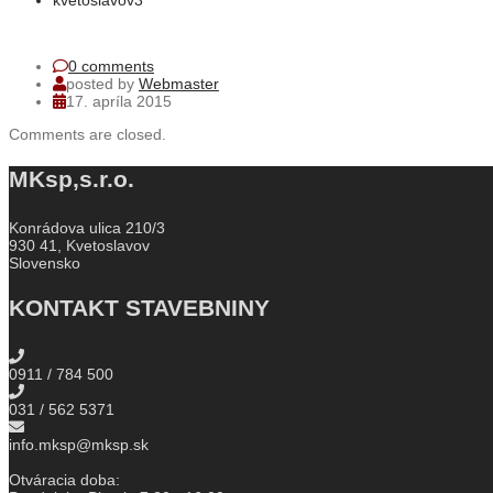
kvetoslavov3
0 comments
posted by
Webmaster
17. apríla 2015
Comments are closed.
MKsp,s.r.o.
Konrádova ulica 210/3
930 41, Kvetoslavov
Slovensko
KONTAKT STAVEBNINY
0911 / 784 500
031 / 562 5371
info.mksp@mksp.sk
Otváracia doba: