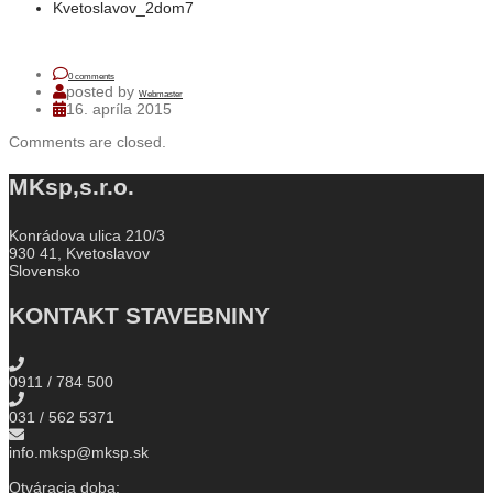
Kvetoslavov_2dom7
0 comments
posted by
Webmaster
16. apríla 2015
Comments are closed.
MKsp,s.r.o.
Konrádova ulica 210/3
930 41, Kvetoslavov
Slovensko
KONTAKT STAVEBNINY
0911 / 784 500
031 / 562 5371
info.mksp@mksp.sk
Otváracia doba: