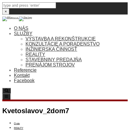
×
O NÁS
SLUŽBY
VÝSTAVBA A REKONŠTRUKCIE
KONZULTÁCIE A PORADENSTVO
INŽINIERSKA ČINNOSŤ
REALITY
STAVEBNINY PREDAJŇA
PRENÁJOM STROJOV
Referencie
Kontakt
Facebook
Search
Toggle
navigation
Kvetoslavov_2dom7
O nás
REALITY