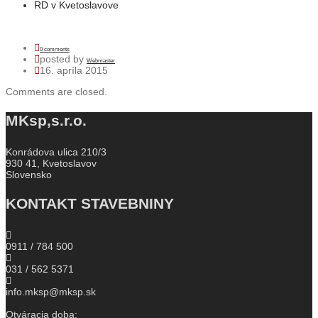
RD v Kvetoslavove
0 comments
posted by
Webmaster
16. apríla 2015
Comments are closed.
MKsp,s.r.o.
Konrádova ulica 210/3
930 41, Kvetoslavov
Slovensko
KONTAKT STAVEBNINY
0911 / 784 500
031 / 562 5371
info.mksp@mksp.sk
Otváracia doba: