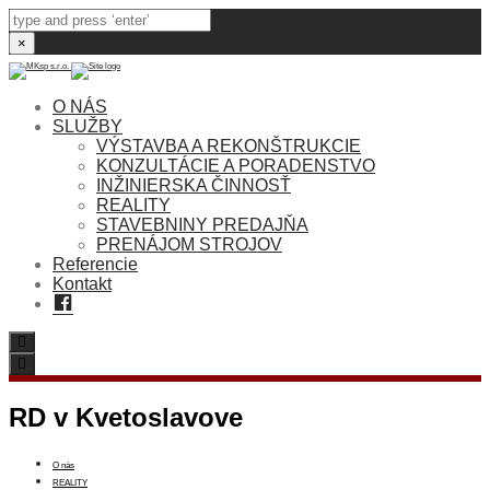
×
O NÁS
SLUŽBY
VÝSTAVBA A REKONŠTRUKCIE
KONZULTÁCIE A PORADENSTVO
INŽINIERSKA ČINNOSŤ
REALITY
STAVEBNINY PREDAJŇA
PRENÁJOM STROJOV
Referencie
Kontakt
Facebook
Search
Toggle
navigation
RD v Kvetoslavove
O nás
REALITY